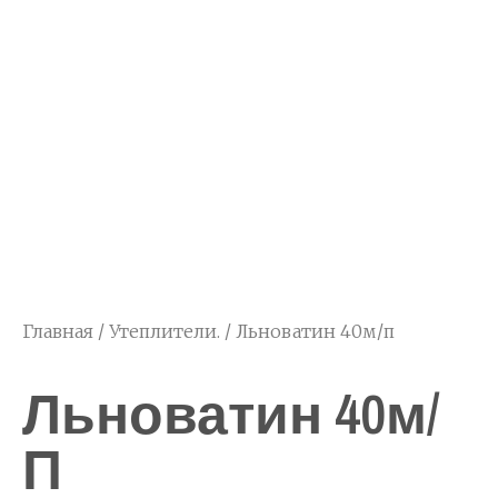
Главная
/
Утеплители.
/ Льноватин 40м/п
Льноватин 40м/
П