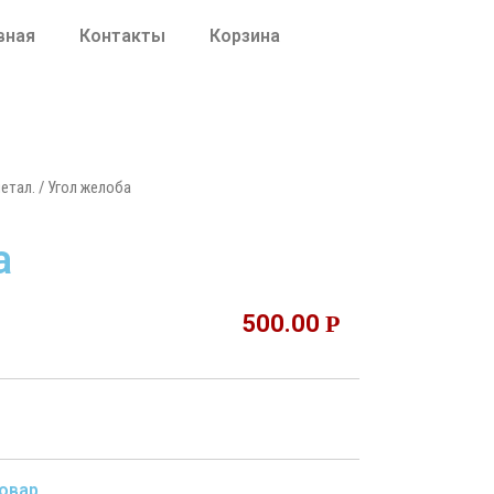
вная
Контакты
Корзина
етал.
/ Угол желоба
а
500.00
Р
овар