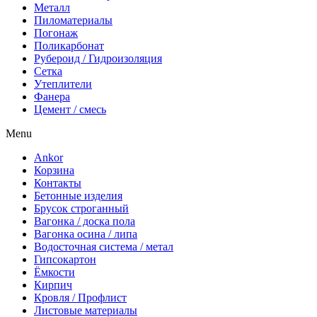
Металл
Пиломатериалы
Погонаж
Поликарбонат
Рубероид / Гидроизоляция
Сетка
Утеплители
Фанера
Цемент / смесь
Menu
Ankor
Корзина
Контакты
Бетонные изделия
Брусок строганный
Вагонка / доска пола
Вагонка осина / липа
Водосточная система / метал
Гипсокартон
Ёмкости
Кирпич
Кровля / Профлист
Листовые материалы