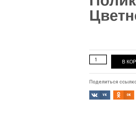
Полик
Цветн
В КО
Поделиться ссылко
VK
OK