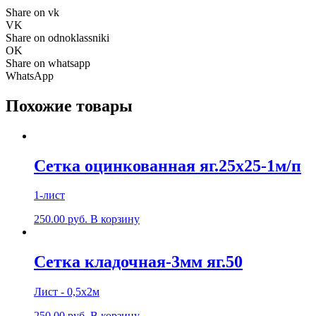
Share on vk
VK
Share on odnoklassniki
OK
Share on whatsapp
WhatsApp
Похожие товары
Сетка оцинкованная яг.25х25-1м/п
1-лист
250.00
р
уб.
В корзину
Сетка кладочная-3мм яг.50
Лист - 0,5х2м
250.00
р
уб.
В корзину