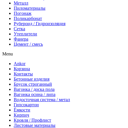
Металл
Пиломатериалы
Погонаж
Поликарбонат
Рубероид / Гидроизоляция
Сетка
Утеплители
Фанера
Цемент / смесь
Menu
Ankor
Корзина
Контакты
Бетонные изделия
Брусок строганный
Вагонка / доска пола
Вагонка осина / липа
Водосточная система / метал
Гипсокартон
Ёмкости
Кирпич
Кровля / Профлист
Листовые материалы