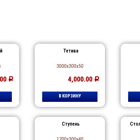
й
Тетива
м
3000х300х50
.00
4,000.00
Р
Р
В КОРЗИНУ
Ступень
Сто
1700х300х40