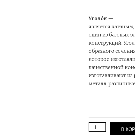
Уголо́к
—
является катаным
один из базовых 
конструкций. Угол
образного сечения
которое изготавли
качественной кон
изготавливают из 
металл, различны
В КО