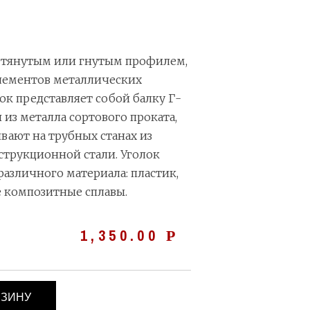
, тянутым или гнутым профилем,
элементов металлических
ок представляет собой балку Г-
 из металла сортового проката,
вают на трубных станах из
струкционной стали. Уголок
различного материала: пластик,
е композитные сплавы.
1,350.00
Р
РЗИНУ