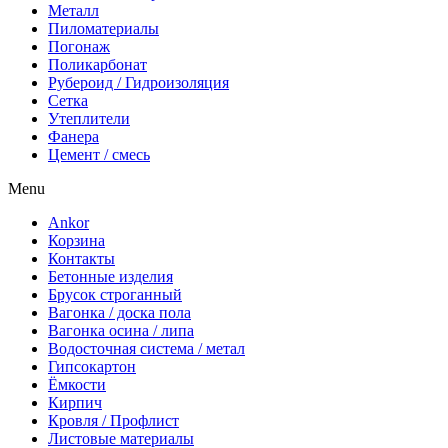
Металл
Пиломатериалы
Погонаж
Поликарбонат
Рубероид / Гидроизоляция
Сетка
Утеплители
Фанера
Цемент / смесь
Menu
Ankor
Корзина
Контакты
Бетонные изделия
Брусок строганный
Вагонка / доска пола
Вагонка осина / липа
Водосточная система / метал
Гипсокартон
Ёмкости
Кирпич
Кровля / Профлист
Листовые материалы